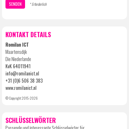
* Erforderlich
KONTAKT DETAILS
Romilan ICT
Maartensdijk
Die Niederlande
KvK 64011941
info@romilanict.nl
+31 (0)6 506 38 383
www.romilanict.nl
© Copyright 2015-2026
SCHLÜSSELWÖRTER
Passende und interessante Schlüsselwörter für