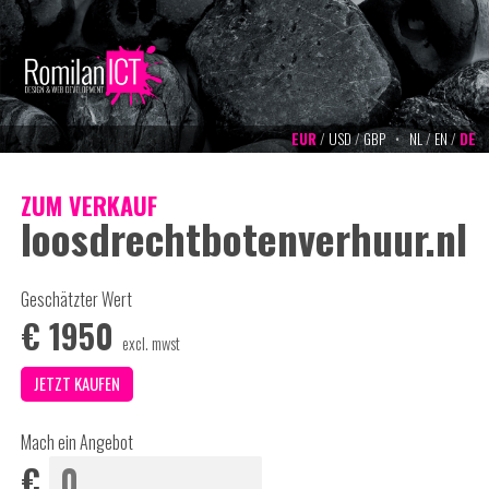
EUR
/
USD
/
GBP
•
NL
/
EN
/
DE
ZUM VERKAUF
loosdrechtbotenverhuur.nl
Geschätzter Wert
€
1950
excl. mwst
Mach ein Angebot
€